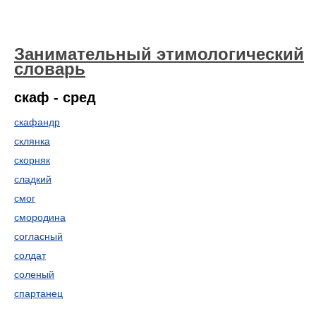
Занимательный этимологический
словарь
скаф - сред
скафандр
склянка
скорняк
сладкий
смог
смородина
согласный
солдат
соленый
спартанец